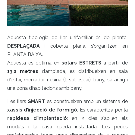
Aquesta tipologia de llar unifamiliar és de planta
DESPLAÇADA
i coberta plana, s’organitzen en
PLANTA BAIXA.
Aquesta és òptima en
solars ESTRETS
a partir de
13,2 metres
d’amplada, es distribueixen en sala
d’estar, menjador i cuina (1 sol espai), bany, safareig i
una zona d’habitacions amb bany.
Les llars
SMART
es construeixen amb un sistema de
xassís d’injecció de formigó
. Es caracteritza per la
rapidesa d’implantació
: en 2 dies s’apilen els
mòduls i la casa queda instal·lada. Les peces