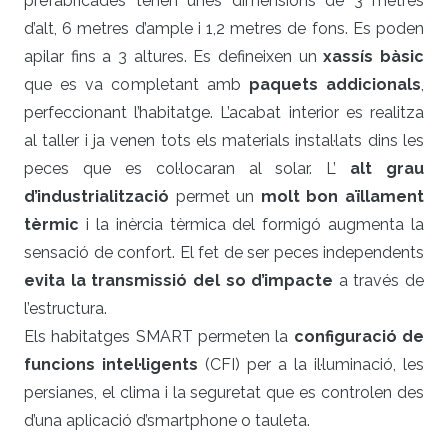
prefabricades tenen unes dimensions de 3 metres
d’alt, 6 metres d’ample i 1,2 metres de fons. Es poden
apilar fins a 3 altures. Es defineixen un
xassís bàsic
que es va completant amb
paquets addicionals
,
perfeccionant l’habitatge. L’acabat interior es realitza
al taller i ja venen tots els materials instal·lats dins les
peces que es col·locaran al solar. L’
alt grau
d’industrialització
permet un
molt bon aïllament
tèrmic
i la inèrcia tèrmica del formigó augmenta la
sensació de confort. El fet de ser peces independents
evita la transmissió del so d’impacte
a través de
l’estructura.
Els habitatges SMART permeten la
configuració de
funcions intel·ligents
(CFI) per a la il·luminació, les
persianes, el clima i la seguretat que es controlen des
d’una aplicació d’smartphone o tauleta.