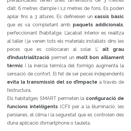
prefabricades tenen unes dimensions de 3 metres
d’alt, 6 metres d’ample i 1,2 metres de fons. Es poden
apilar fins a 3 altures. Es defineixen un
xassís bàsic
que es va completant amb
paquets addicionals
,
perfeccionant l’habitatge. L’acabat interior es realitza
al taller i ja venen tots els materials instal·lats dins les
peces que es col·locaran al solar. L’
alt grau
d’industrialització
permet un
molt bon aïllament
tèrmic
i la inèrcia tèrmica del formigó augmenta la
sensació de confort. El fet de ser peces independents
evita la transmissió del so d’impacte
a través de
l’estructura.
Els habitatges SMART permeten la
configuració de
funcions intel·ligents
(CFI) per a la il·luminació, les
persianes, el clima i la seguretat que es controlen des
d’una aplicació d’smartphone o tauleta.