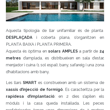
Aquesta tipologia de llar unifamiliar és de planta
DESPLAÇADA
i coberta plana, s’organitzen en
PLANTA BAIXA i PLANTA PRIMERA.
Aquesta és òptima en
solars AMPLES
a partir de
24
metres
d’amplada, es distribueixen en sala d’estar,
menjador i cuina (1 sol espai), bany, safareig i una zona
d’habitacions amb bany.
Les llars
SMART
es construeixen amb un sistema de
xassís d’injecció de formigó
. Es caracteritza per la
rapidesa d’implantació
: en 2 dies s’apilen els
mòduls i la casa queda instal·lada. Les peces