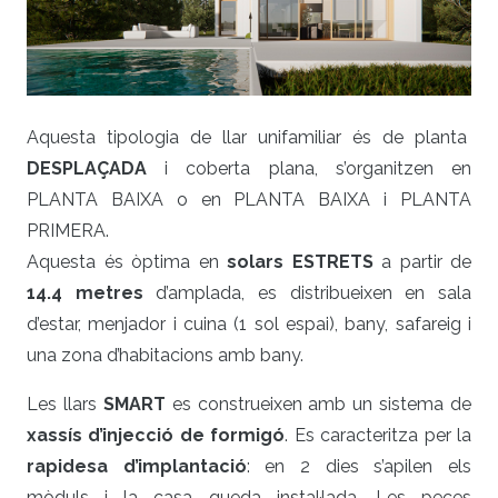
Aquesta tipologia de llar unifamiliar és de planta
DESPLAÇADA
i coberta plana, s’organitzen en
PLANTA BAIXA o en PLANTA BAIXA i PLANTA
PRIMERA.
Aquesta és òptima en
solars ESTRETS
a partir de
14.4 metres
d’amplada, es distribueixen en sala
d’estar, menjador i cuina (1 sol espai), bany, safareig i
una zona d’habitacions amb bany.
Les llars
SMART
es construeixen amb un sistema de
xassís d’injecció de formigó
. Es caracteritza per la
rapidesa d’implantació
: en 2 dies s’apilen els
mòduls i la casa queda instal·lada. Les peces