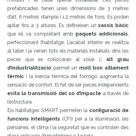
prefabricades tenen unes dimensions de 3 metres
d’alt, 6 metres d’ample i 1,2 metres de fons. Es poden
apilar fins a 3 altures. Es defineixen un
xassís bàsic
que es va completant amb
paquets addicionals
,
perfeccionant l’habitatge. L’acabat interior es realitza
al taller i ja venen tots els materials instal·lats dins les
peces que es col·locaran al solar. L’
alt grau
d’industrialització
permet un
molt bon aïllament
tèrmic
i la inèrcia tèrmica del formigó augmenta la
sensació de confort. El fet de ser peces independents
evita la transmissió del so d’impacte
a través de
l’estructura.
Els habitatges SMART permeten la
configuració de
funcions intel·ligents
(CFI) per a la il·luminació, les
persianes, el clima i la seguretat que es controlen des
d’una aplicació d’smartphone o tauleta.