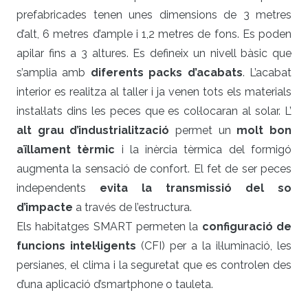
prefabricades tenen unes dimensions de 3 metres
d’alt, 6 metres d’ample i 1,2 metres de fons. Es poden
apilar fins a 3 altures. Es defineix un nivell bàsic que
s’amplia amb
diferents packs d’acabats
. L’acabat
interior es realitza al taller i ja venen tots els materials
instal·lats dins les peces que es col·locaran al solar. L’
alt grau d’industrialització
permet un
molt bon
aïllament tèrmic
i la inèrcia tèrmica del formigó
augmenta la sensació de confort. El fet de ser peces
independents
evita la transmissió del so
d’impacte
a través de l’estructura.
Els habitatges SMART permeten la
configuració de
funcions intel·ligents
(CFI) per a la il·luminació, les
persianes, el clima i la seguretat que es controlen des
d’una aplicació d’smartphone o tauleta.