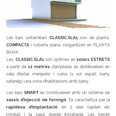
Les llars unifamiliars
CLASSIC
.SLA1
són de planta
COMPACTA
i coberta plana, s’organitzen en PLANTA
BAIXA.
Les
CLASSIC
.SLA1
són òptimes en
solars ESTRETS
a partir de
12 metres
d’amplada, es distribueixen en
sala d’estar, menjador i cuina (1 sol espai), bany,
safareig i una zona d’habitacions amb bany.
Les llars
SMART
es construeixen amb un sistema de
xassís d’injecció de formigó
. Es caracteritza per la
rapidesa d’implantació
: en 2 dies s’apilen els
mòduls i la casa queda instal·lada. Les peces