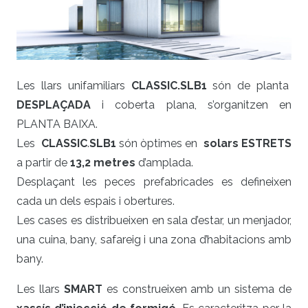
Les llars unifamiliars
CLASSIC
.SLB1
són de planta
DESPLAÇADA
i coberta plana, s’organitzen en
PLANTA BAIXA.
Les
CLASSIC
.
SLB1
són òptimes en
solars ESTRETS
a partir de
13,2 metres
d’amplada.
Desplaçant les peces prefabricades es defineixen
cada un dels espais i obertures.
Les cases es distribueixen en sala d’estar, un menjador,
una cuina, bany, safareig i una zona d’habitacions amb
bany.
Les llars
SMART
es construeixen amb un sistema de