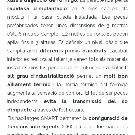
xassís d’injecció de formigó
. Es caracteritza per la
rapidesa d’implantació
: en 2 dies s’apilen els
mòduls i la casa queda instal·lada. Les peces
prefabricades tenen unes dimensions de 3 metres
d’alt, 6 metres d’ample i 1,2 metres de fons. Es poden
apilar fins a 3 altures. Es defineix un nivell bàsic que
s’amplia amb
diferents packs d’acabats
. L’acabat
interior es realitza al taller i ja venen tots els materials
instal·lats dins les peces que es col·locaran al solar. L’
alt grau d’industrialització
permet un
molt bon
aïllament tèrmic
i la inèrcia tèrmica del formigó
augmenta la sensació de confort. El fet de ser peces
independents
evita la transmissió del so
d’impacte
a través de l’estructura.
Els habitatges SMART permeten la
configuració de
funcions intel·ligents
(CFI) per a la il·luminació, les