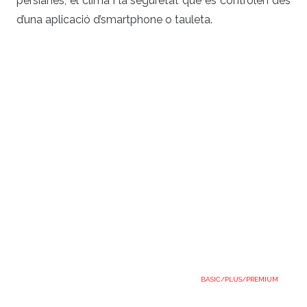
persianes, el clima i la seguretat que es controlen des
d’una aplicació d’smartphone o tauleta.
BASIC/PLUS/PREMIUM