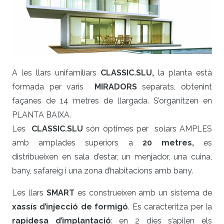
A les llars unifamiliars
CLASSIC
.SLU,
la planta està
formada per varis
MIRADORS
separats, obtenint
façanes de 14 metres de llargada. S’organitzen en
PLANTA BAIXA.
Les
CLASSIC
.SLU
són òptimes per solars AMPLES
amb amplades superiors a
20 metres,
es
distribueixen en sala d’estar, un menjador, una cuina,
bany, safareig i una zona d’habitacions amb bany.
Les llars
SMART
es construeixen amb un sistema de
xassís d’injecció de formigó
. Es caracteritza per la
rapidesa d’implantació
: en 2 dies s’apilen els