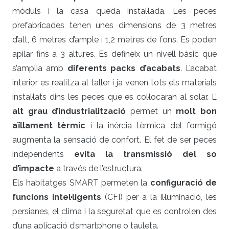
mòduls i la casa queda instal·lada. Les peces
prefabricades tenen unes dimensions de 3 metres
d’alt, 6 metres d’ample i 1,2 metres de fons. Es poden
apilar fins a 3 altures. Es defineix un nivell bàsic que
s’amplia amb
diferents packs d’acabats
. L’acabat
interior es realitza al taller i ja venen tots els materials
instal·lats dins les peces que es col·locaran al solar. L’
alt grau d’industrialització
permet un
molt bon
aïllament tèrmic
i la inèrcia tèrmica del formigó
augmenta la sensació de confort. El fet de ser peces
independents
evita la transmissió del so
d’impacte
a través de l’estructura.
Els habitatges SMART permeten la
configuració de
funcions intel·ligents
(CFI) per a la il·luminació, les
persianes, el clima i la seguretat que es controlen des
d’una aplicació d’smartphone o tauleta.