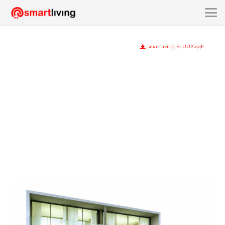
smartliving-SLUU2144F