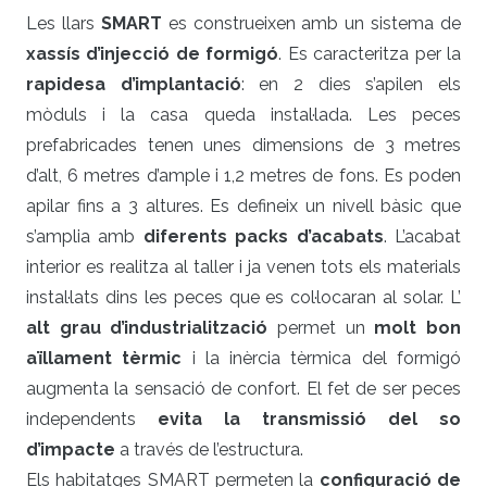
Les llars
SMART
es construeixen amb un sistema de
xassís d’injecció de formigó
. Es caracteritza per la
rapidesa d’implantació
: en 2 dies s’apilen els
mòduls i la casa queda instal·lada. Les peces
prefabricades tenen unes dimensions de 3 metres
d’alt, 6 metres d’ample i 1,2 metres de fons. Es poden
apilar fins a 3 altures. Es defineix un nivell bàsic que
s’amplia amb
diferents packs d’acabats
. L’acabat
interior es realitza al taller i ja venen tots els materials
instal·lats dins les peces que es col·locaran al solar. L’
alt grau d’industrialització
permet un
molt bon
aïllament tèrmic
i la inèrcia tèrmica del formigó
augmenta la sensació de confort. El fet de ser peces
independents
evita la transmissió del so
d’impacte
a través de l’estructura.
Els habitatges SMART permeten la
configuració de