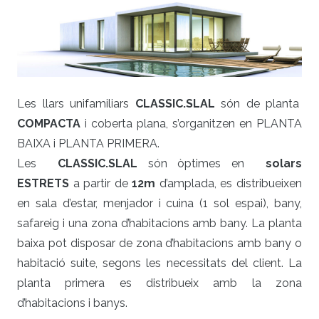
Les llars unifamiliars
CLASSIC
.SLAL
són de planta
COMPACTA
i coberta plana, s’organitzen en PLANTA
BAIXA i PLANTA PRIMERA.
Les
CLASSIC
.SLAL
són òptimes en
solars
ESTRETS
a partir de
12m
d’amplada, es distribueixen
en sala d’estar, menjador i cuina (1 sol espai), bany,
safareig i una zona d’habitacions amb bany. La planta
baixa pot disposar de zona d’habitacions amb bany o
habitació suite, segons les necessitats del client. La
planta primera es distribueix amb la zona
d’habitacions i banys.