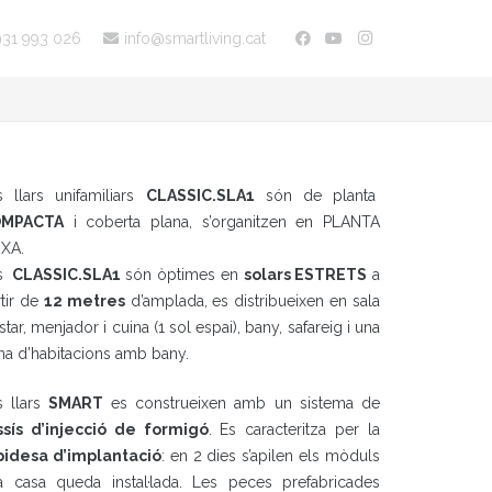
931 993 026
info@smartliving.cat
s llars unifamiliars
CLASSIC
.SLA1
són de planta
MPACTA
i coberta plana, s’organitzen en PLANTA
IXA.
s
CLASSIC
.SLA1
són òptimes en
solars ESTRETS
a
tir de
12 metres
d’amplada, es distribueixen en sala
star, menjador i cuina (1 sol espai), bany, safareig i una
na d’habitacions amb bany.
 llars
SMART
es construeixen amb un sistema de
ssís d’injecció de formigó
. Es caracteritza per la
pidesa d’implantació
: en 2 dies s’apilen els mòduls
la casa queda instal·lada. Les peces prefabricades