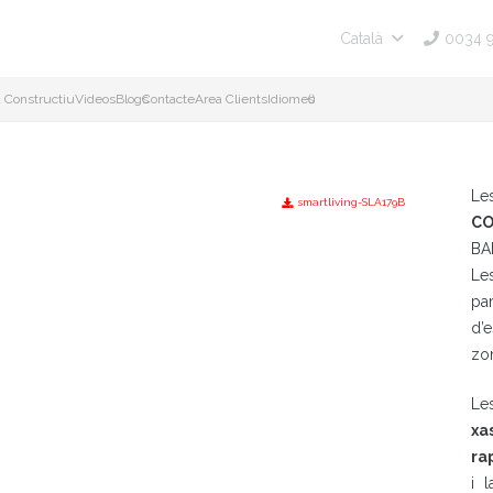
0034 
Català
 Constructiu
Videos
Blogs
Contacte
Area Clients
Idiomes
()
Le
smartliving-SLA179B
CO
BA
Le
par
d’e
zo
Les
xa
ra
i 