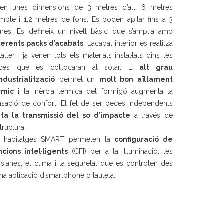
nen unes dimensions de 3 metres d’alt, 6 metres
ample i 1,2 metres de fons. Es poden apilar fins a 3
tures. Es defineix un nivell bàsic que s’amplia amb
ferents packs d’acabats
. L’acabat interior es realitza
taller i ja venen tots els materials instal·lats dins les
ces que es col·locaran al solar. L’
alt grau
industrialització
permet un
molt bon aïllament
rmic
i la inèrcia tèrmica del formigó augmenta la
nsació de confort. El fet de ser peces independents
ita la transmissió del so d’impacte
a través de
structura.
s habitatges SMART permeten la
configuració de
ncions intel·ligents
(CFI) per a la il·luminació, les
sianes, el clima i la seguretat que es controlen des
na aplicació d’smartphone o tauleta.