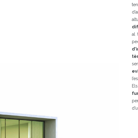
te
d’
al
di
al 
pe
d’
tè
se
ev
l’e
El
fu
per
d’u