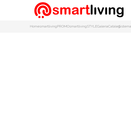
Home
smartlivingPROMO
smartlivingSTYLE
Galeria
Catàleg
Sistema