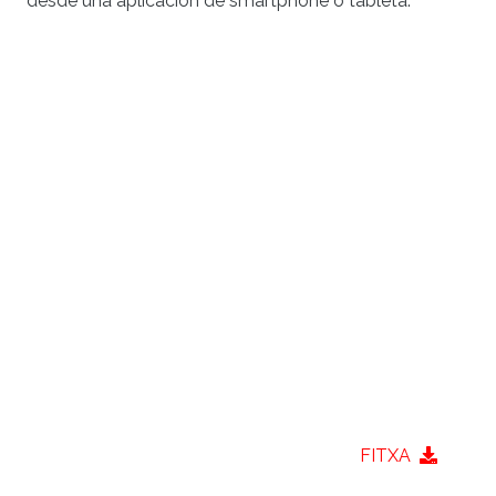
desde una aplicación de smartphone o tableta.
FITXA