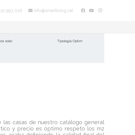
931 993 026
info@smartliving.cat
ra solar
Tipología Optim
 las casas de nuestro catálogo general
ético y precio es óptimo respeto los m2
es acaba definiendo la calidad final del