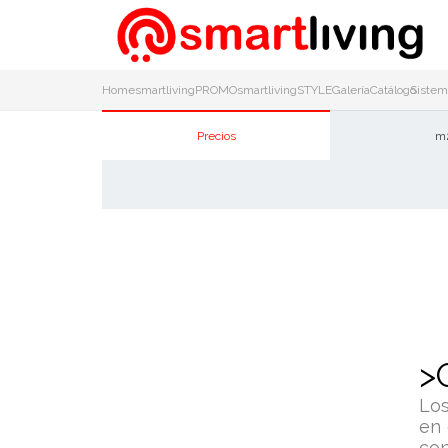
Home
smartlivingPROMO
smartlivingSTYLE
Galería
Catálogo
Sistem
Precios
m
>
Los
en 
con