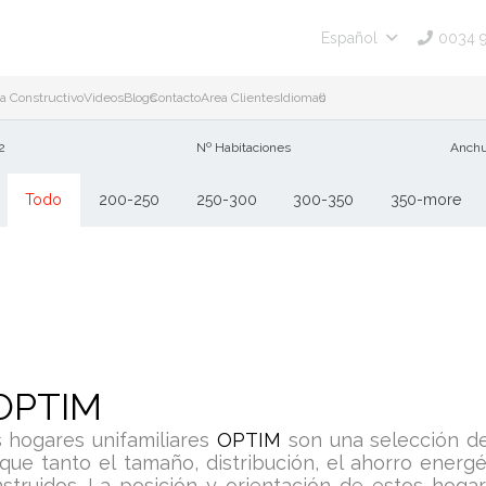
0034 
Español
a Constructivo
Videos
Blogs
Contacto
Area Clientes
Idiomas
()
2
Nº Habitaciones
Anchu
Todo
200-250
250-300
300-350
350-more
OPTIM
 hogares unifamiliares
OPTIM
son una selección de
que tanto el tamaño, distribución, el ahorro energ
struidos. La posición y orientación de estos hogar