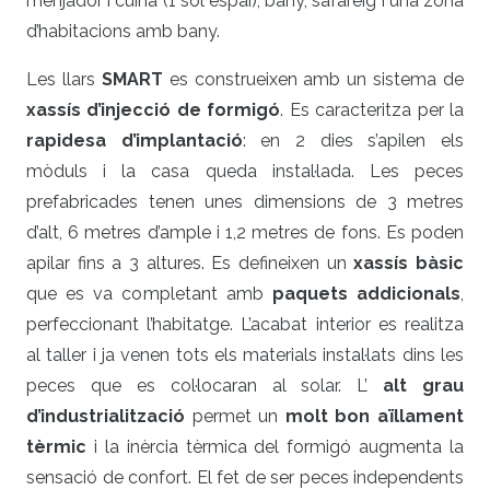
menjador i cuina (1 sol espai), bany, safareig i una zona
d’habitacions amb bany.
Les llars
SMART
es construeixen amb un sistema de
xassís d’injecció de formigó
. Es caracteritza per la
rapidesa d’implantació
: en 2 dies s’apilen els
mòduls i la casa queda instal·lada. Les peces
prefabricades tenen unes dimensions de 3 metres
d’alt, 6 metres d’ample i 1,2 metres de fons. Es poden
apilar fins a 3 altures. Es defineixen un
xassís bàsic
que es va completant amb
paquets addicionals
,
perfeccionant l’habitatge. L’acabat interior es realitza
al taller i ja venen tots els materials instal·lats dins les
peces que es col·locaran al solar. L’
alt grau
d’industrialització
permet un
molt bon aïllament
tèrmic
i la inèrcia tèrmica del formigó augmenta la
sensació de confort. El fet de ser peces independents