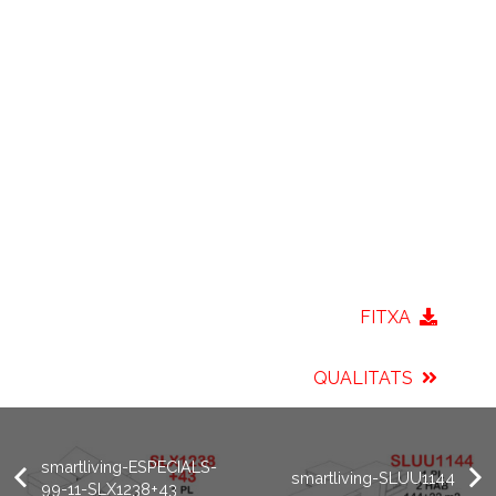
FITXA
QUALITATS
smartliving-ESPECIALS-
smartliving-SLUU1144
99-11-SLX1238+43